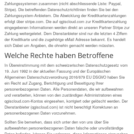
Zahlungssystemen zusammen (nicht abschliessende Liste: Paypal,
Stripe). Die betreffenden Datenschutzrichtlinien finden Sie bei den
Zahlungssystem-Anbietern. Die Abwicklung der Kreditkartenzahlungen
erfolgt über
stripe.com
. Die auf qgiscloud.com zur Kreditkartenzahlung
eingegebenen Informationen werden direkt an unseren Partner Stripe zur
Zahlung weitergeletet. Dem Dienstanbieter sind nur die letzten 4 Ziffern
der Kreditkarte und die zugehörige eMail Adresse bekannt. Es handelt
sich Dabei um Angaben, die ohnehin gemacht werden müssten.
Welche Rechte haben Betroffene
In Übereinstimmung mit dem schweizerischen Datenschutzgesetz vom
19. Juni 1992 in der aktuellen Fassung und der Europäischen
Allgemeinen Datenschutzverordnung 2016/679 EU DSGVO haben Sie
ein Recht auf Zugang, Berichtigung und Beseitigung Ihrer
personenbezogenen Daten. Alle Personendaten, die wir aufbewahren
und verarbeiten, können von den zuständigen Administratoren eines
qgiscloud.com-Kontos eingesehen, korrigiert oder gelöscht werden. Der
Dienstanbieter (qgiscloud.com) ist nicht berechtigt Korrekturen an
personenbezogenen Daten vorzunehmen.
Sollten Sie bemerken, dass sich unter den von uns über Sie
aufbewahrten personenbezogenen Daten falsche oder unvollständige
Daten befinden, können Sie verlangen, diese Informationen einzusehen,