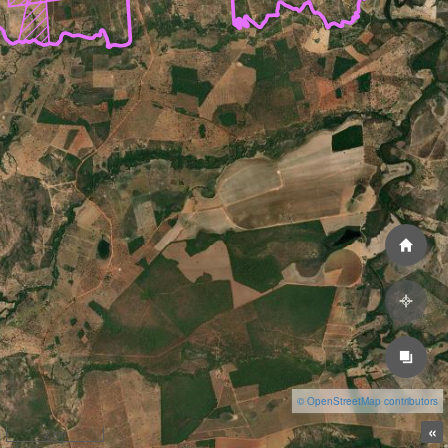
© OpenStreetMap contributors
«
2 km