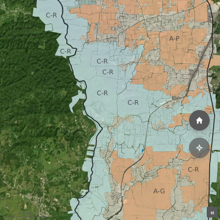
«
2 km