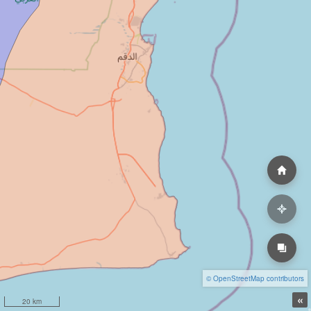
© OpenStreetMap contributors
«
20 km