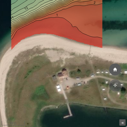
«
50 m