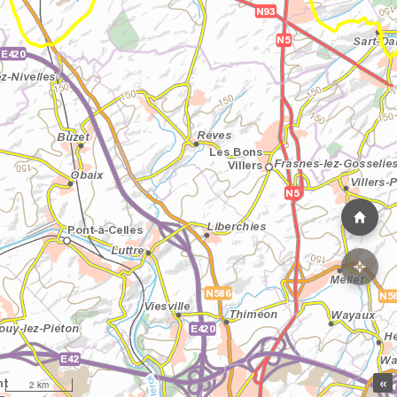
«
2 km