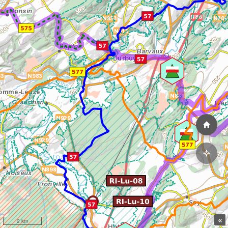
«
2 km