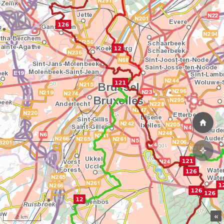
«
2 km