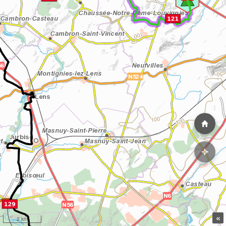
«
2 km