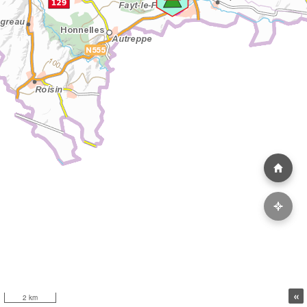
«
2 km