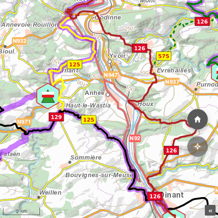
«
2 km