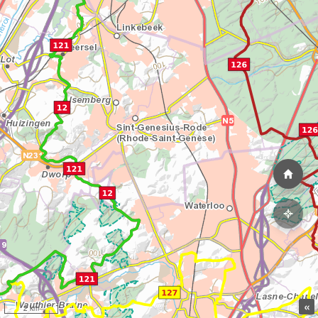
«
2 km