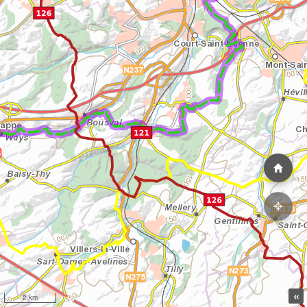
«
2 km