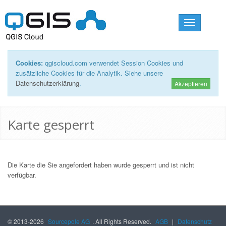
Toggle
navigation
Cookies:
qgiscloud.com verwendet Session Cookies und
zusätzliche Cookies für die Analytik. Siehe unsere
Datenschutzerklärung
.
Akzeptieren
Karte gesperrt
Die Karte die Sie angefordert haben wurde gesperrt und ist nicht
verfügbar.
© 2013-2026
Sourcepole AG
. All Rights Reserved.
AGB
|
Datenschutz