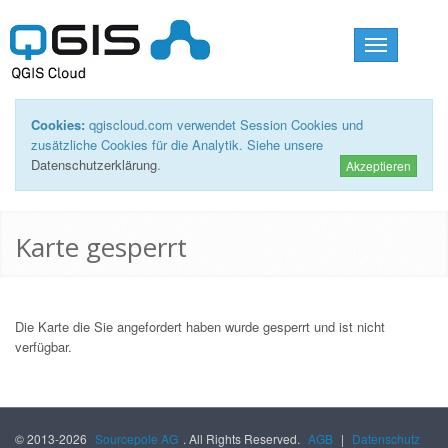
Toggle
navigation
Cookies:
qgiscloud.com verwendet Session Cookies und
zusätzliche Cookies für die Analytik. Siehe unsere
Datenschutzerklärung
.
Akzeptieren
Karte gesperrt
Die Karte die Sie angefordert haben wurde gesperrt und ist nicht
verfügbar.
© 2013-2026
Sourcepole AG
. All Rights Reserved.
AGB
|
Datenschutz