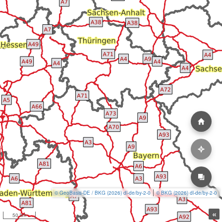
© GeoBasis-DE / BKG (2026) dl-de/by-2-0
© BKG (2026) dl-de/by-2-0
«
50 km