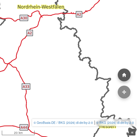
© GeoBasis-DE / BKG (2026) dl-de/by-2-0
© BKG (2026) dl-de/by-2-0
«
20 km