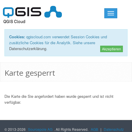
Toggle
navigation
Cookies:
qgiscloud.com verwendet Session Cookies und
zusätzliche Cookies für die Analytik. Siehe unsere
Datenschutzerklärung
.
Akzeptieren
Karte gesperrt
Die Karte die Sie angefordert haben wurde gesperrt und ist nicht
verfügbar.
© 2013-2026
Sourcepole AG
. All Rights Reserved.
AGB
|
Datenschutz