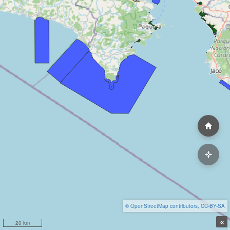
© OpenStreetMap contributors, CC-BY-SA
«
20 km