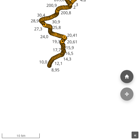
«
10 km