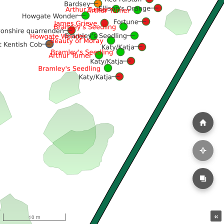
«
10 m